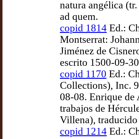
natura angélica (t
ad quem.
copid 1814
Ed.: Ch
Montserrat: Johan
Jiménez de Cisnero
escrito 1500-09-3
copid 1170
Ed.: Ch
Collections), Inc.
08-08. Enrique de 
trabajos de Hércul
Villena), traducid
copid 1214
Ed.: Ch