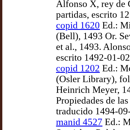
Alfonso X, rey de 
partidas, escrito 
copid 1620
Ed.: Mi
(Bell), 1493 Or. S
et al., 1493. Alons
escrito 1492-01-02
copid 1202
Ed.: Mo
(Osler Library), f
Heinrich Meyer, 1
Propiedades de las
traducido 1494-09
manid 4527
Ed.: M