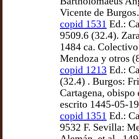
Bartholomaeus Angl
Vicente de Burgos
copid 1531
Ed.: Ca
9509.6 (32.4). Zara
1484 ca. Colectiv
Mendoza y otros (
copid 1213
Ed.: Ca
(32.4) . Burgos: F
Cartagena, obispo 
escrito 1445-05-1
copid 1351
Ed.: Ca
9532 F. Sevilla: M
Alemán, et al., 1