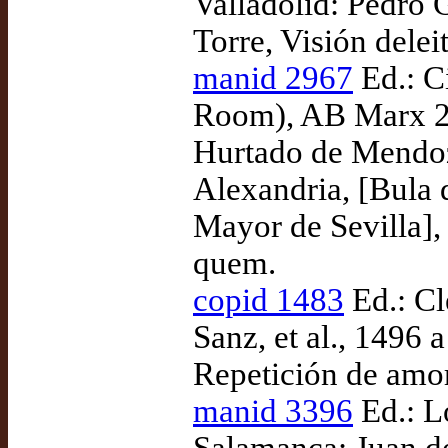
Valladolid: Pedro G
Torre, Visión delei
manid 2967
Ed.: C
Room), AB Marx 21
Hurtado de Mendoz
Alexandria, [Bula d
Mayor de Sevilla],
quem.
copid 1483
Ed.: Cl
Sanz, et al., 1496
Repetición de amor
manid 3396
Ed.: L