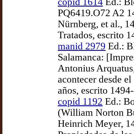
copid 1614
Ed.: Bl
PQ6419.O72 A2 149
Nürnberg, et al., 
Tratados, escrito 
manid 2979
Ed.: B
Salamanca: [Impre
Antonius Arquatus,
acontecer desde el
años, escrito 1494
copid 1192
Ed.: Bo
(William Norton Bu
Heinrich Meyer, 1