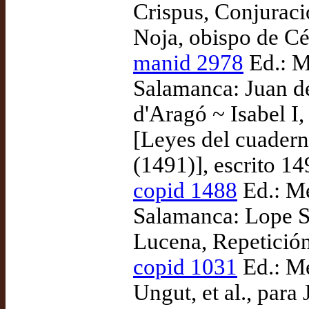
Crispus, Conjuració
Noja, obispo de Cé
manid 2978
Ed.: Ma
Salamanca: Juan de
d'Aragó ~ Isabel I
[Leyes del cuadern
(1491)], escrito 1
copid 1488
Ed.: Mé
Salamanca: Lope Sa
Lucena, Repetición
copid 1031
Ed.: Mé
Ungut, et al., para