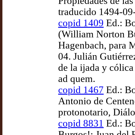
Propiedades de las
traducido 1494-09
copid 1409
Ed.: Bo
(William Norton Bu
Hagenbach, para M
04. Julián Gutiérre
de la ijada y cólic
ad quem.
copid 1467
Ed.: Bo
Antonio de Centen
protonotario, Diálo
copid 8831
Ed.: Bo
Burgos!: Juan del