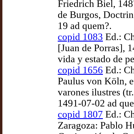
Friedrich Biel, 14
de Burgos, Doctrina
19 ad quem?.
copid 1083
Ed.: Ch
[Juan de Porras], 
vida y estado de p
copid 1656
Ed.: Ch
Paulus von Köln, et
varones ilustres (t
1491-07-02 ad qu
copid 1807
Ed.: Ch
Zaragoza: Pablo Hu