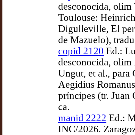
desconocida, olim 
Toulouse: Heinric
Digulleville, El pe
de Mazuelo), trad
copid 2120
Ed.: Lu
desconocida, olim 
Ungut, et al., para
Aegidius Romanus,
príncipes (tr. Juan
ca.
manid 2222
Ed.: M
INC/2026. Zaragoza