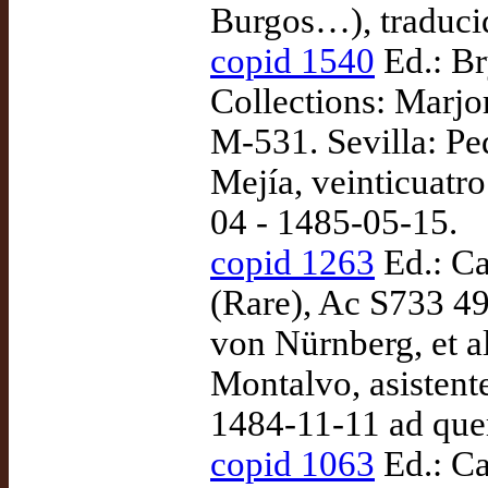
Burgos…), traduci
copid 1540
Ed.: Br
Collections: Marjo
M-531. Sevilla: Pe
Mejía, veinticuatro
04 - 1485-05-15.
copid 1263
Ed.: Ca
(Rare), Ac S733 49
von Nürnberg, et a
Montalvo, asistent
1484-11-11 ad qu
copid 1063
Ed.: Ca