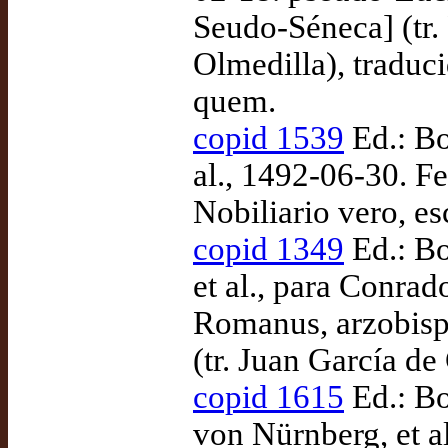
Seudo-Séneca] (tr.
Olmedilla), traduc
quem.
copid 1539
Ed.: Bo
al., 1492-06-30. F
Nobiliario vero, e
copid 1349
Ed.: Bo
et al., para Conrad
Romanus, arzobisp
(tr. Juan García de
copid 1615
Ed.: Bo
von Nürnberg, et a