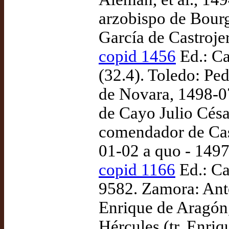
arzobispo de Bourg
García de Castrojer
copid 1456
Ed.: Ca
(32.4). Toledo: Pe
de Novara, 1498-07
de Cayo Julio Césa
comendador de Cast
01-02 a quo - 149
copid 1166
Ed.: Ca
9582. Zamora: Ant
Enrique de Aragón,
Hércules (tr. Enri