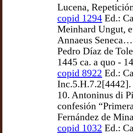
Lucena, Repetición
copid 1294
Ed.: Ca
Meinhard Ungut, et
Annaeus Seneca… [
Pedro Díaz de Tole
1445 ca. a quo - 
copid 8922
Ed.: Ca
Inc.5.H.7.2[4442].
10. Antoninus di P
confesión “Primera
Fernández de Mina
copid 1032
Ed.: Ca