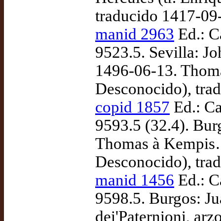
traducido 1417-09
manid 2963
Ed.: C
9523.5. Sevilla: Jo
1496-06-13. Thoma
Desconocido), tra
copid 1857
Ed.: Ca
9593.5 (32.4). Bur
Thomas à Kempis… 
Desconocido), tra
manid 1456
Ed.: C
9598.5. Burgos: Ju
dei'Paternioni, ar