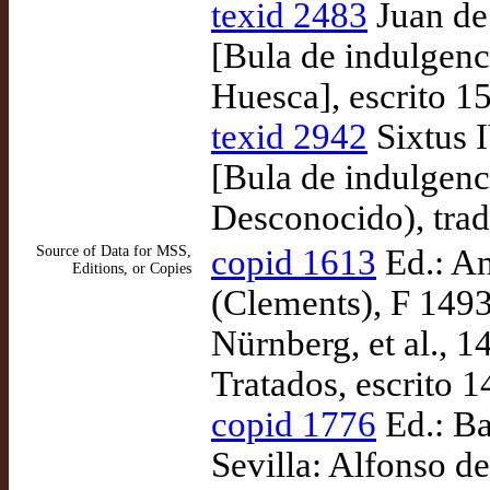
texid 2483
Juan de
[Bula de indulgenci
Huesca], escrito 1
texid 2942
Sixtus 
[Bula de indulgenci
Desconocido), trad
Source of Data for MSS,
copid 1613
Ed.: An
Editions, or Copies
(Clements), F 1493
Nürnberg, et al., 
Tratados, escrito 
copid 1776
Ed.: Ba
Sevilla: Alfonso de