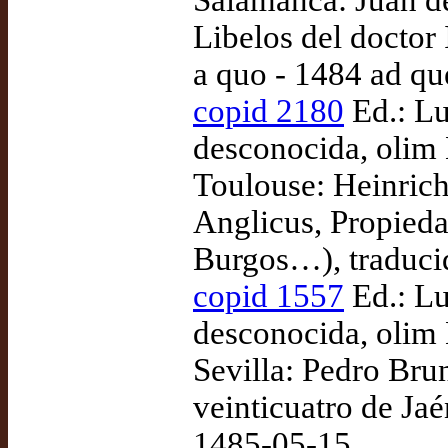
Salamanca: Juan de
Libelos del doctor 
a quo - 1484 ad q
copid 2180
Ed.: Lu
desconocida, olim 
Toulouse: Heinric
Anglicus, Propiedad
Burgos…), traduci
copid 1557
Ed.: Lu
desconocida, olim 
Sevilla: Pedro Bru
veinticuatro de Jaé
1485-05-15.