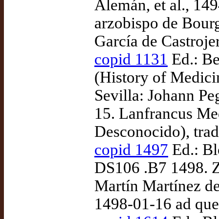
Alemán, et al., 1
arzobispo de Bourg
García de Castrojer
copid 1131
Ed.: Be
(History of Medic
Sevilla: Johann Pe
15. Lanfrancus Med
Desconocido), tra
copid 1497
Ed.: Bl
DS106 .B7 1498. Z
Martín Martínez de
1498-01-16 ad qu