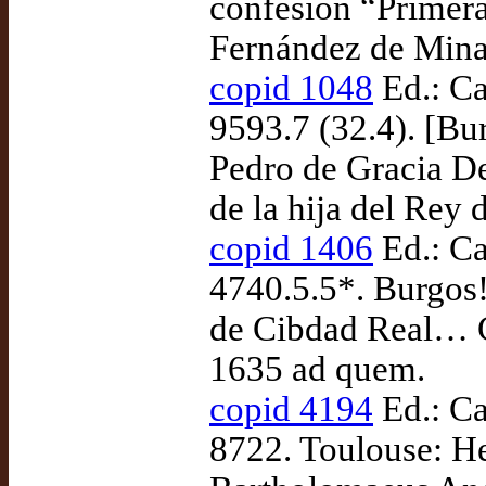
confesión “Primera
Fernández de Mina
copid 1048
Ed.: Ca
9593.7 (32.4). [Bur
Pedro de Gracia De
de la hija del Rey 
copid 1406
Ed.: Ca
4740.5.5*. Burgos!
de Cibdad Real… Ce
1635 ad quem.
copid 4194
Ed.: Ca
8722. Toulouse: H