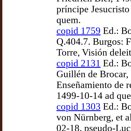
príncipe Jesucristo
quem.
copid 1759
Ed.: Bo
Q.404.7. Burgos: Fr
Torre, Visión delei
copid 2131
Ed.: Bo
Guillén de Brocar,
Enseñamiento de re
1499-10-14 ad qu
copid 1303
Ed.: Bo
von Nürnberg, et al
02-18. pseudo-Luc