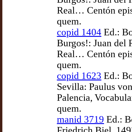
Real… Centón epist
quem.
copid 1404
Ed.: Bo
Burgos!: Juan del
Real… Centón epist
quem.
copid 1623
Ed.: Bo
Sevilla: Paulus von
Palencia, Vocabula
quem.
manid 3719
Ed.: B
Friedrich Biel, 149