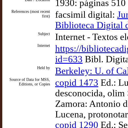
1930: páginas 510
References (most recent
facsimil digital:
Ju
first)
Biblioteca Digital 
Subject
Internet - Textos e
Internet
https://bibliotecad
id=633
Bibl. Digit
Held by
Berkeley: U. of Ca
Source of Data for MSS,
copid 1473
Ed.: Lu
Editions, or Copies
desconocida, olim 
Zamora: Antonio d
Lucena, protonotari
copid 1290
Ed.: Se