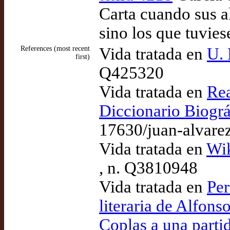
Carta cuando sus a
sino los que tuvies
References (most recent
Vida tratada en
U. 
first)
Q425320
Vida tratada en
Rea
Diccionario Biográ
17630/juan-alvare
Vida tratada en
Wik
, n. Q3810948
Vida tratada en
Per
literaria de Alfons
Coplas a una parti