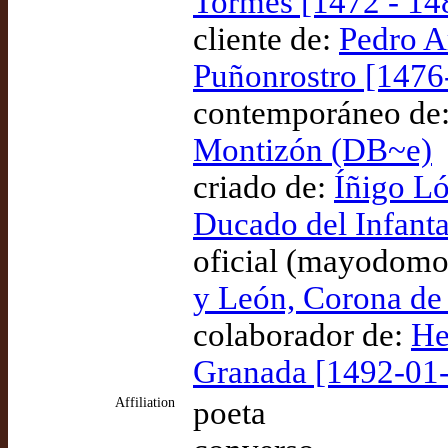
Tormes [1472 - 14
cliente de:
Pedro Ar
Puñonrostro [1476
contemporáneo de
Montizón (DB~e)
criado de:
Íñigo L
Ducado del Infant
oficial (mayodomo
y León, Corona de
colaborador de:
He
Granada [1492-01-
Affiliation
poeta