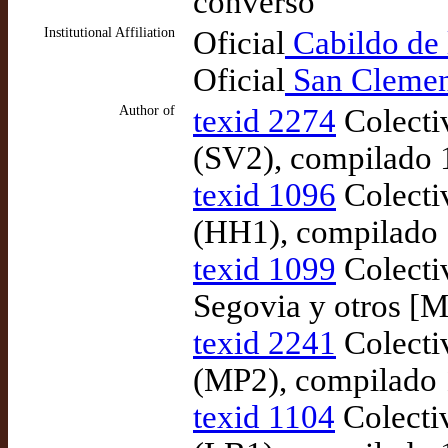
converso
Institutional Affiliation
Oficial
Cabildo de 
Oficial
San Clemen
Author of
texid 2274
Colecti
(SV2), compilado 
texid 1096
Colecti
(HH1), compilado 
texid 1099
Colecti
Segovia y otros [M
texid 2241
Colecti
(MP2), compilado 
texid 1104
Colecti