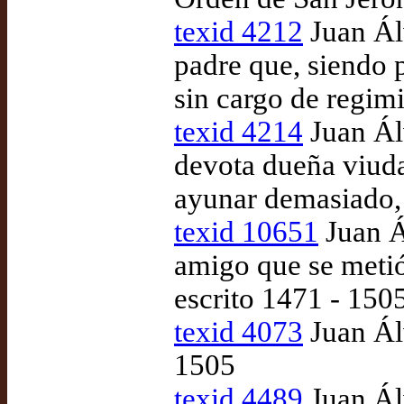
texid 4212
Juan Ál
padre que, siendo p
sin cargo de regimi
texid 4214
Juan Ál
devota dueña viuda
ayunar demasiado, 
texid 10651
Juan Á
amigo que se metió
escrito 1471 - 150
texid 4073
Juan Álv
1505
texid 4489
Juan Álv