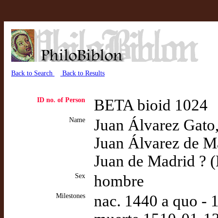
Back to Search
Back to Results
ID no. of Person
BETA bioid 1024
Name
Juan Álvarez Gato,
Juan Álvarez de M
Juan de Madrid ? 
Sex
hombre
Milestones
nac. 1440 a quo - 