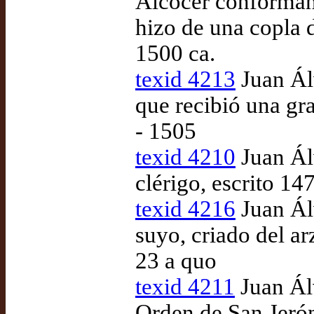
Alcocer conformán
hizo de una copla 
1500 ca.
texid 4213
Juan Álv
que recibió una gra
- 1505
texid 4210
Juan Ál
clérigo, escrito 14
texid 4216
Juan Álv
suyo, criado del a
23 a quo
texid 4211
Juan Álv
Orden de San Jerón