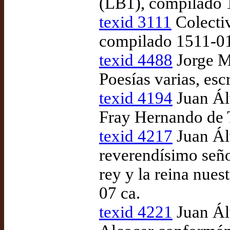
(LB1), compilado 
texid 3111
Colecti
compilado 1511-0
texid 4488
Jorge M
Poesías varias, es
texid 4194
Juan Ál
Fray Hernando de T
texid 4217
Juan Álv
reverendísimo seño
rey y la reina nues
07 ca.
texid 4221
Juan Ál