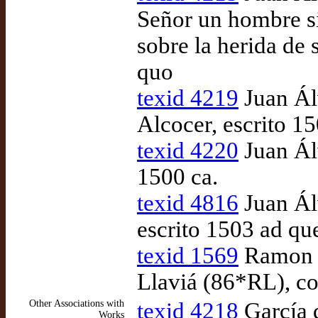
Señor un hombre si
sobre la herida de 
quo
texid 4219
Juan Ál
Alcocer, escrito 15
texid 4220
Juan Álv
1500 ca.
texid 4816
Juan Álv
escrito 1503 ad q
texid 1569
Ramon d
Llaviá (86*RL), c
Other Associations with
texid 4218
García 
Works