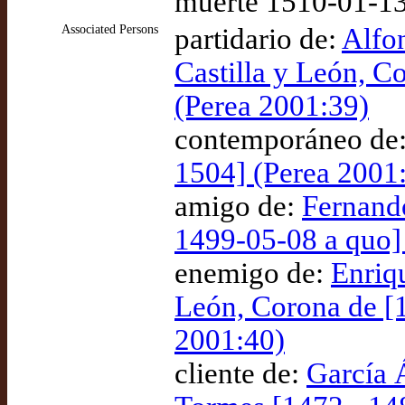
muerte 1510-01-13
Associated Persons
partidario de:
Alfon
Castilla y León, C
(Perea 2001:39)
contemporáneo de
1504] (Perea 2001
amigo de:
Fernando
1499-05-08 a quo]
enemigo de:
Enriqu
León, Corona de [
2001:40)
cliente de:
García 