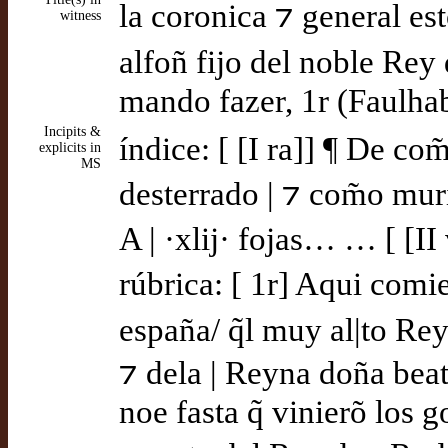
la coronica ⁊ general est
witness
alfoñ fijo del noble Rey 
mando fazer, 1r (Faulha
Incipits &
índice: [ [I ra]] ¶ De co
explicits in
MS
desterrado | ⁊ com̃o mur
A | ·xlij· fojas… … [ [I
rúbrica: [ 1r] Aqui comi
españa/ q̃l muy al|to Rey
⁊ dela | Reyna doña beat
noe fasta q̃ vinierõ los g