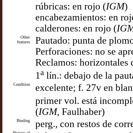
rúbricas: en rojo (
IGM
)
encabezamientos: en roj
calderones: en rojo (
IG
Other
Pautado: punta de plomo
features
Perforaciones: no se apr
Reclamos: horizontales 
a
1
lín.: debajo de la pau
Condition
excelente; f. 27v en blan
primer vol. está incomple
(
IGM
, Faulhaber)
Binding
perg., con restos de corr
History of