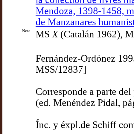
Mendoza, 1398-1458, mar
de Manzanares humaniste
Note
MS
X
(Catalán 1962), 
Fernández-Ordónez 1993
MSS/12837]
Corresponde a parte del 
(ed. Menéndez Pidal, pá
Ínc. y éxpl.de Schiff co