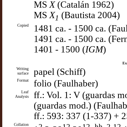
MS
X
(Catalán 1962)
MS
X
(Bautista 2004)
1
Copied
1481 ca. - 1500 ca. (Faul
1491 ca. - 1500 ca. (F
1401 - 1500 (
IGM
)
Ex
Writing
papel (Schiff)
surface
Format
folio (Faulhaber)
Leaf
ff.: Vol. 1: V (guardas m
Analysis
(guardas mod.) (Faulhab
ff.: 593: 337 (1-337) + 
Collation
2
12
12 -hh. 2-12