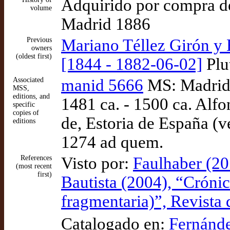
Adquirido por compra de 
volume
Madrid 1886
Previous
Mariano Téllez Girón y 
owners
(oldest first)
[1844 - 1882-06-02]
Plut
Associated
manid 5666
MS: Madrid:
MSS,
editions, and
1481 ca. - 1500 ca. Alfo
specific
copies of
de, Estoria de España (ve
editions
1274 ad quem.
References
Visto por:
Faulhaber (20
(most recent
first)
Bautista (2004), “Cróni
fragmentaria)”, Revista 
Catalogado en:
Fernánde