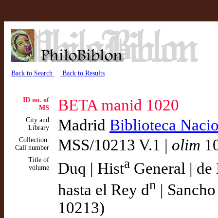
Back to Search
Back to Results
ID no. of
BETA manid 1020
MS
City and
Madrid
Biblioteca Naci
Library
Collection:
MSS/10213 V.1 |
olim
10
Call number
Title of
a
Duq | Hist
General | de 
volume
n
hasta el Rey d
| Sancho 
10213)