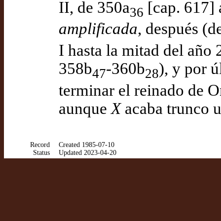
II, de 350a
[cap. 617] 
36
amplificada
, después (d
I hasta la mitad del año 
358b
-360b
), y por 
47
28
terminar el reinado de O
aunque
X
acaba trunco u
Record
Created 1985-07-10
Status
Updated 2023-04-20