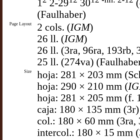
1
2-29
30
(
(Faulhaber)
Page Layout
2 cols. (
IGM
)
26 ll. (
IGM
)
26 ll. (3ra, 96ra, 193rb,
25 ll. (274va) (Faulhabe
Size
hoja: 281 × 203 mm (Sch
hoja: 290 × 210 mm (
I
hoja: 281 × 205 mm (f. 
caja: 180 × 135 mm (3r)
col.: 180 × 60 mm (3ra, 
intercol.: 180 × 15 mm (