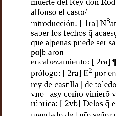
muerte del Rey don Rod
alfonso el casto/
8
introducción: [ 1ra] N
a
saber los fechos q̃ acaes
que a|penas puede ser sa
po|blaron
encabezamiento: [ 2ra] 
2
prólogo: [ 2ra] E
por en
rey de castilla | de tole
vno | asy com̃o vinierõ vn
rúbrica: [ 2vb] Delos q̃ e
mandado de | nr̃o señor 