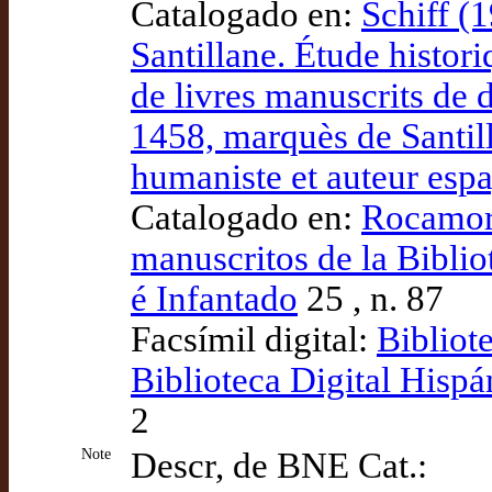
Catalogado en:
Schiff (
Santillane. Étude histori
de livres manuscrits de
1458, marquès de Santil
humaniste et auteur esp
Catalogado en:
Rocamora
manuscritos de la Bibli
é Infantado
25 , n. 87
Facsímil digital:
Bibliot
Biblioteca Digital Hispá
2
Note
Descr, de BNE Cat.: