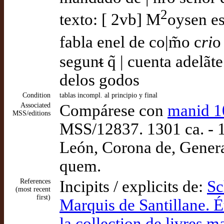
2
texto: [ 2vb] M
oysen e
fabla enel de co|m̃o c
ri
o
segunᵵ q̃ | cuenta adelãt
delos godos
Condition
tablas incompl. al principio y final
Associated
Compárese con
manid 1
MSS/editions
MSS/12837. 1301 ca. - 1
León, Corona de, General
quem.
References
Incipits / explicits de:
Sc
(most recent
first)
Marquis de Santillane. É
la collection de livres 