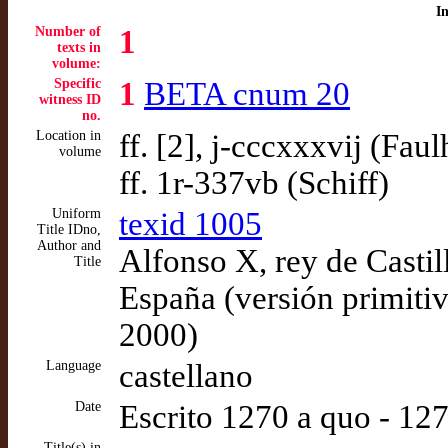
I
Number of
1
texts in
volume:
Specific
1
BETA cnum 20
witness ID
no.
Location in
ff. [2], j-cccxxxvij (Fau
volume
ff. 1r-337vb (Schiff)
Uniform
texid 1005
Title IDno,
Author and
Alfonso X, rey de Castil
Title
España (versión primiti
2000)
Language
castellano
Date
Escrito 1270 a quo - 12
Title(s) in