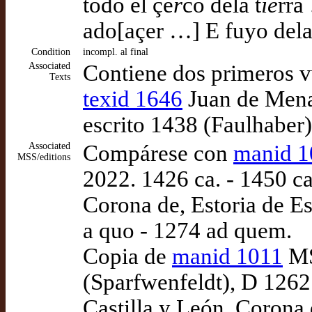
todo el çe
r
co dela t
ie
rra
ado[açer …] E fuyo dela
Condition
incompl. al final
Associated
Contiene dos primeros 
Texts
texid 1646
Juan de Mena
escrito 1438 (Faulhaber)
Associated
Compárese con
manid 1
MSS/editions
2022. 1426 ca. - 1450 ca
Corona de, Estoria de Es
a quo - 1274 ad quem.
Copia de
manid 1011
MS
(Sparfwenfeldt), D 1262
Castilla y León, Corona 