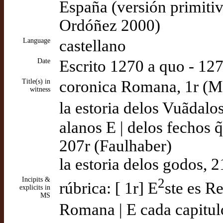
España (versión primitiv
Ordóñez 2000)
Language
castellano
Date
Escrito 1270 a quo - 12
Title(s) in
coronica Romana, 1r (M
witness
la estoria delos Vuãdalos
alanos E | delos fechos q̃
207r (Faulhaber)
la estoria delos godos, 
Incipits &
2
rúbrica: [ 1r] E
ste es R
explicits in
MS
Romana | E cada capitulo 