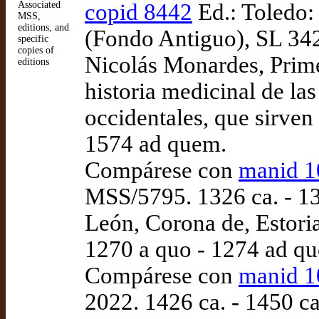
Associated
copid 8442
Ed.: Toledo:
MSS,
editions, and
(Fondo Antiguo), SL 342
specific
copies of
Nicolás Monardes, Primer
editions
historia medicinal de las
occidentales, que sirven
1574 ad quem.
Compárese con
manid 1
MSS/5795. 1326 ca. - 135
León, Corona de, Estoria
1270 a quo - 1274 ad q
Compárese con
manid 1
2022. 1426 ca. - 1450 ca