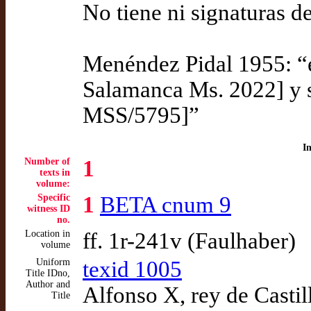
No tiene ni signaturas d
Menéndez Pidal 1955: “
Salamanca Ms. 2022] y s
MSS/5795]”
I
Number of
1
texts in
volume:
Specific
1
BETA cnum 9
witness ID
no.
Location in
ff. 1r-241v (Faulhaber)
volume
Uniform
texid 1005
Title IDno,
Author and
Alfonso X, rey de Castil
Title