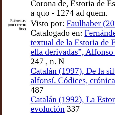
Corona de, Estoria de Es
a quo - 1274 ad quem.
References
Visto por:
Faulhaber (20
(most recent
first)
Catalogado en:
Fernánde
textual de la Estoria de 
ella derivadas”, Alfonso
247 , n. N
Catalán (1997), De la silv
alfonsí. Códices, crónic
487
Catalán (1992), La Esto
evolución
337