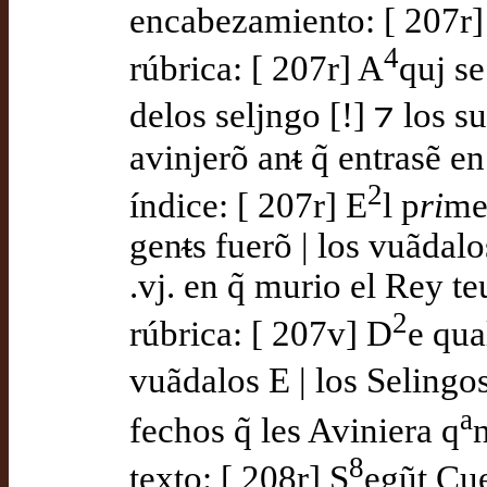
encabezamiento: [ 207r] 
4
rúbrica: [ 207r] A
quj se
delos seljngo [!] ⁊ los s
avinjerõ anᵵ q̃ entrasẽ en
2
índice: [ 207r] E
l p
ri
me
genᵵs fuerõ | los vuãdal
.vj. en q̃ murio el Rey t
2
rúbrica: [ 207v] D
e qual
vuãdalos E | los Selingo
a
fechos q̃ les Aviniera q
8
texto: [ 208r] S
egũt Cue