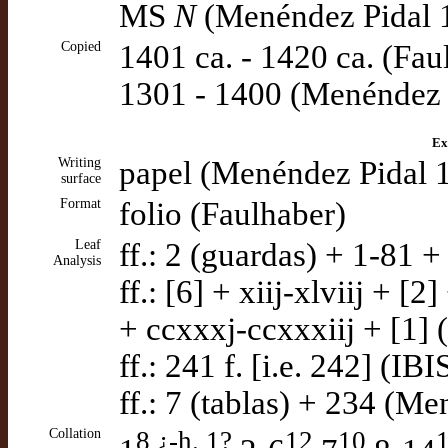
MS
N
(Menéndez Pidal 
Copied
1401 ca. - 1420 ca. (Faul
1301 - 1400 (Menéndez 
Ex
Writing
papel (Menéndez Pidal 
surface
Format
folio (Faulhaber)
Leaf
ff.: 2 (guardas) + 1-81 
Analysis
ff.: [6] + xiij-xlviij + [2
+ ccxxxj-ccxxxiij + [1] 
ff.: 241 f. [i.e. 242] (IBI
ff.: 7 (tablas) + 234 (M
Collation
8 ¿-h. 1?
12
10