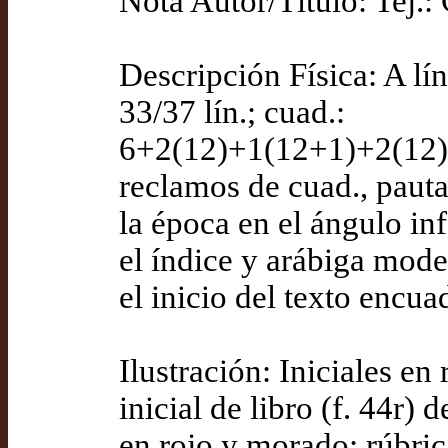
Nota Autor/Título: T
Descripción Física: A lí
33/37 lín.; cuad.:
6+2(12)+1(12+1)+2(12
reclamos de cuad., pauta
la época en el ángulo in
el índice y arábiga moder
el inicio del texto encuad
Ilustración: Iniciales en
inicial de libro (f. 44r)
en rojo y morado; rúbric