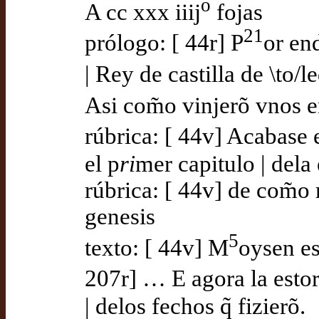
o
A cc xxx iiij
fojas
21
prólogo: [ 44r] P
or en
| Rey de castilla de \to/l
Asi com̃o vinjerõ vnos e
rúbrica: [ 44v] Acabase 
el p
ri
mer capitulo | dela 
rúbrica: [ 44v] de com̃
genesis
5
texto: [ 44v] M
oysen e
207r] … E agora la estor
| delos fechos q̃ fizierõ.