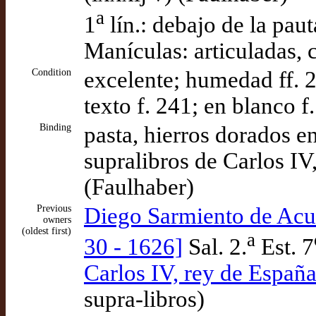
a
1
lín.: debajo de la pau
Manículas: articuladas, 
Condition
excelente; humedad ff. 2
texto f. 241; en blanco f
Binding
pasta, hierros dorados en
supralibros de Carlos I
(Faulhaber)
Previous
Diego Sarmiento de Acu
owners
(oldest first)
a
30 - 1626]
Sal. 2.
Est. 7
Carlos IV, rey de Españ
supra-libros)