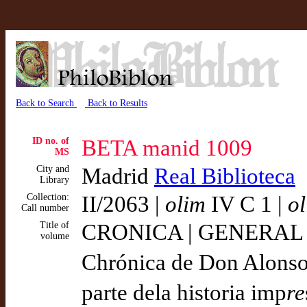
Back to Search
Back to Results
ID no. of
BETA manid 1009
MS
City and
Madrid
Real Biblioteca
Library
Collection:
II/2063 |
olim
IV C 1 |
o
Call number
Title of
CRONICA | GENERAL | M
volume
Chrónica de Don Alonso e
parte dela historia imp
re