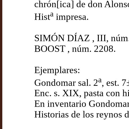
chrón[ica] de don Alonso
a
Hist
impresa.
SIMÓN DÍAZ , III, núm.
BOOST , núm. 2208.
Ejemplares:
a
Gondomar sal. 2
, est. 
Enc. s. XIX, pasta con h
En inventario Gondomar
Historias de los reynos 