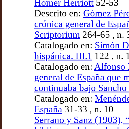
Homer Herriott
52-53
Descrito en:
Gómez Pérez
crónica general de Espa
Scriptorium
264-65 , n. 
Catalogado en:
Simón Día
hispánica. III.1
122 , n. 
Catalogado en:
Alfonso 
general de España que 
continuaba bajo Sancho
Catalogado en:
Menéndez
España
31-33 , n. 10
Serrano y Sanz (1903), 