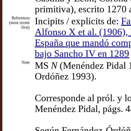
primitiva), escrito 1270
References
Incipits / explicits de:
Fa
(most recent
first)
Alfonso X et al. (1906),
España que mandó compo
bajo Sancho IV en 1289
Note
MS
N
(Menéndez Pidal 1
Ordóñez 1993).
Corresponde al pról. y l
Menéndez Pidal, págs. 
Según Fernández-Órdóñe