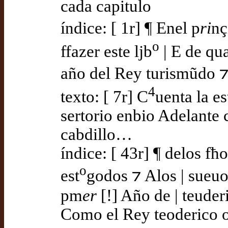
cada capitulo
índice: [ 1r] ¶ Enel p
ri
nç
o
ffazer este ljb
| E de qua
año del Rey turismũdo ⁊
4
texto: [ 7r] C
uenta la e
sertorio enbio Adelante 
cabdillo…
índice: [ 43r] ¶ delos fħ
o
est
godos ⁊ Alos | sueuo
pm
er
[!] Año de | teude
Como el Rey teoderico o