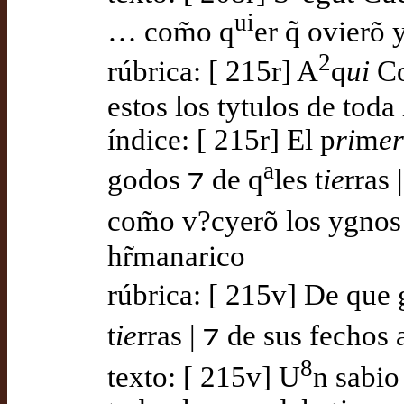
ui
… com̃o q
er q̃ ovierõ
2
rúbrica: [ 215r] A
q
ui
Co
estos los tytulos de toda 
índice: [ 215r] El p
ri
m
er
a
godos ⁊ de q
les t
ie
rras 
com̃o v?cyerõ los ygnos
hr̃manarico
rúbrica: [ 215v] De que 
t
ie
rras | ⁊ de sus fechos 
8
texto: [ 215v] U
n sabio