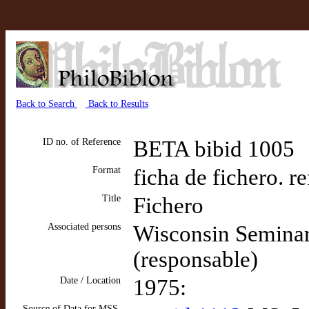
Back to Search
Back to Results
ID no. of Reference
BETA bibid 1005
Format
ficha de fichero. re
Title
Fichero
Associated persons
Wisconsin Seminar
(responsable)
Date / Location
1975:
Source of Data for MSS,