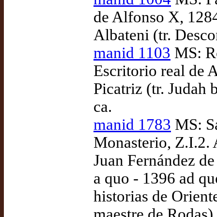
de Alfonso X, 1284
Albateni (tr. Desc
manid 1103
MS: Ro
Escritorio real de 
Picatriz (tr. Juda
ca.
manid 1783
MS: Sa
Monasterio, Z.I.2.
Juan Fernández de
a quo - 1396 ad qu
historias de Orient
maestre de Rodas),