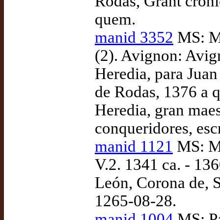
Rodas, Grant cróni
quem.
manid 3352
MS: Ma
(2). Avignon: Avig
Heredia, para Juan
de Rodas, 1376 a 
Heredia, gran maes
conqueridores, esc
manid 1121
MS: Ma
V.2. 1341 ca. - 136
León, Corona de, Si
1265-08-28.
manid 1004
MS: Pa